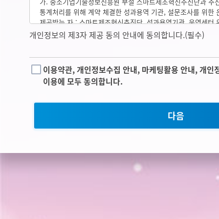
약관을 적용할 수 없는 특별한 사정이 있는 경우에는 한
가. 중소기업기술정보진흥원 부설 스마트제조혁신추진단과 추
개인정보민원 → 개인정보열람등 요구 → 개인정보파일 목록검
해지할 수 있습니다.
통계처리를 위해 계약 체결한 성과용역 기관, 설문조사를 위한
바랍니다.
제공받는 자 : 스마트제조혁신추진단, 성과용역기관, 운영센터
개인정보 이용목적 : 이름, 휴대전화번호, 이메일, 서비스 이용
개인정보의 제3자 제공 동의 안내에 동의합니다.(필수)
제 4 조 (약관의 해석)
3. 개인정보의 처리 및 보유 기간
제공받는 자의 보유·이용기간 : 제공받는 기관의 정보활용 기간
①
"한국경영기술지도사회"는 개별 서비스에 대해서는 별도의 
①
'기업진단및감리솔루션'은 법령에 따른 개인정보 보유·이용
있으며, 해당 내용이 이 약관과 상충할 경우에는 별도의 이
개인정보를 수집 시에 동의 받은 개인정보 보유·이용기간 내
③이용자의 사전 동의 없이는 범위를 초과하여 이용하거나 개
이용약관, 개인정보수집 안내, 마케팅활용 안내, 개인
②
이 약관에서 정하지 아니한 사항이나 해석에 대해서는 별도
보유합니다.
않습니다. 다만, 아래의 경우에는 예외로 합니다.
이용에 모두 동의합니다.
상관례에 따릅니다.
②
각각의 개인정보 처리 및 보유 기간은 다음과 같습니다.
-
정보주체로부터 별도의 동의를 받는 경우
가. 기업진단및감리솔루션 회원가입 및 관리와 관련한 개인정보
-
법률에 특별한 규정이 있는 경우
제 5 조 (이용계약 체결)
동의일로부터 회원탈퇴시까지 위 이용목적을 위하여 보유·이용
다음
-
정보주체 또는 법정대리인이 의사표시를 할 수 없는 상태에
보유근거 : 정보주체의 이용약관 동의
①
이용계약은 "회원"이 되고자 하는 자(이하 "가입신청자")
동의를 받을 수 없는 경우로서 명백히 정보주체 또는 제3자의
한 다음 회원가입신청을 하고 "한국경영기술지도사회"가 이
이익을 위하여 필요하다고 인정되는 경우
승낙함으로써 체결됩니다.
-
통계작성 및 학술연구 등의 목적을 위하여 필요한 경우로서 
②
"한국경영기술지도사회"는 "가입신청자"의 신청에 대하여 
형태로 개인정보를 제공하는 경우
원칙으로 합니다. 다만, "한국경영기술지도사회"는 다음 각
-
개인정보를 제3자에게 제공하지 아니하면 다른 법률에서 정
대하여는 승낙을 하지 않거나 사후에 이용계약을 해지할 수 
없는 경우로서 보호위원회의 심의·의결을 거친 경우
1.가입신청자가 이 약관에 의하여 이전에 회원자격을 상실한 
-
조약, 그 밖의 국제협정의 이행을 위하여 외국정보기관 또
"한국경영기술지도사회"의 회원 재가입 승낙을 얻은 경우에
필요한 경우
2.실명이 아니거나 타인의 명의를 이용한 경우